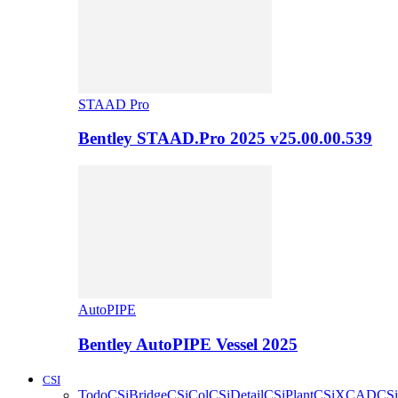
STAAD Pro
Bentley STAAD.Pro 2025 v25.00.00.539
AutoPIPE
Bentley AutoPIPE Vessel 2025
CSI
Todo
CSiBridge
CSiCol
CSiDetail
CSiPlant
CSiXCAD
CSi