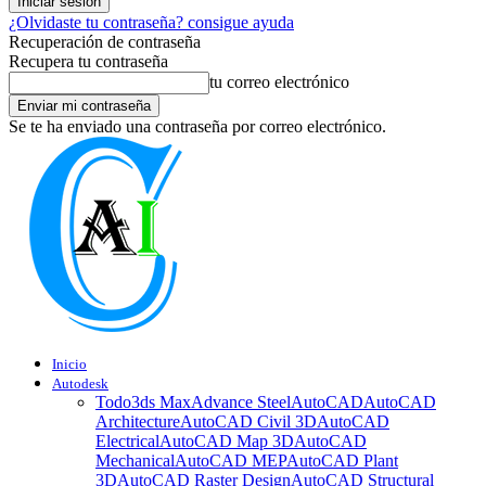
¿Olvidaste tu contraseña? consigue ayuda
Recuperación de contraseña
Recupera tu contraseña
tu correo electrónico
Se te ha enviado una contraseña por correo electrónico.
Inicio
Autodesk
Todo
3ds Max
Advance Steel
AutoCAD
AutoCAD
Architecture
AutoCAD Civil 3D
AutoCAD
Electrical
AutoCAD Map 3D
AutoCAD
Mechanical
AutoCAD MEP
AutoCAD Plant
3D
AutoCAD Raster Design
AutoCAD Structural