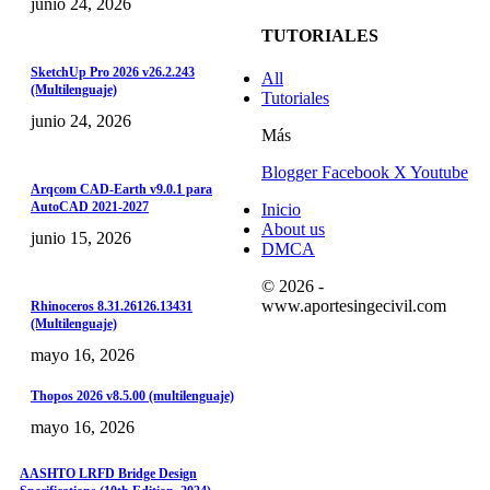
junio 24, 2026
TUTORIALES
SketchUp Pro 2026 v26.2.243
All
(Multilenguaje)
Tutoriales
junio 24, 2026
Más
Blogger
Facebook
X
Youtube
Arqcom CAD-Earth v9.0.1 para
AutoCAD 2021-2027
Inicio
About us
junio 15, 2026
DMCA
© 2026 -
www.aportesingecivil.com
Rhinoceros 8.31.26126.13431
(Multilenguaje)
mayo 16, 2026
Thopos 2026 v8.5.00 (multilenguaje)
mayo 16, 2026
AASHTO LRFD Bridge Design