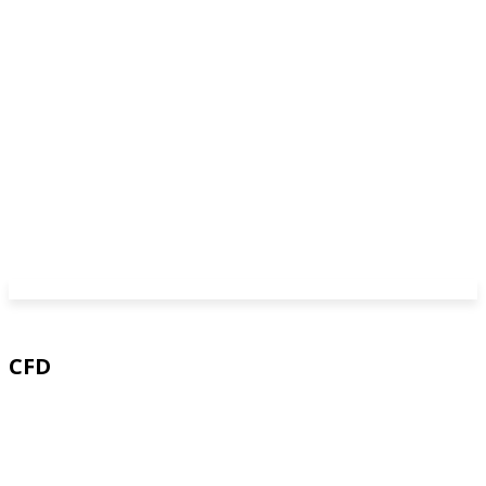
CFD
3ds Max
Advance Steel
AutoCAD
AutoCAD Architecture