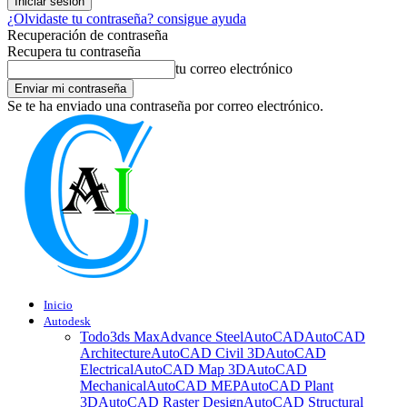
¿Olvidaste tu contraseña? consigue ayuda
Recuperación de contraseña
Recupera tu contraseña
tu correo electrónico
Se te ha enviado una contraseña por correo electrónico.
Inicio
Autodesk
Todo
3ds Max
Advance Steel
AutoCAD
AutoCAD
Architecture
AutoCAD Civil 3D
AutoCAD
Electrical
AutoCAD Map 3D
AutoCAD
Mechanical
AutoCAD MEP
AutoCAD Plant
3D
AutoCAD Raster Design
AutoCAD Structural