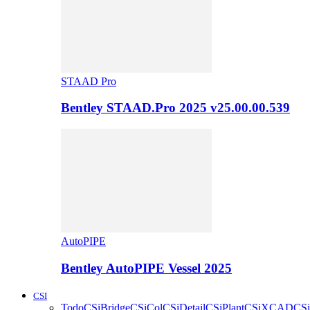
STAAD Pro
Bentley STAAD.Pro 2025 v25.00.00.539
AutoPIPE
Bentley AutoPIPE Vessel 2025
CSI
Todo
CSiBridge
CSiCol
CSiDetail
CSiPlant
CSiXCAD
CSi