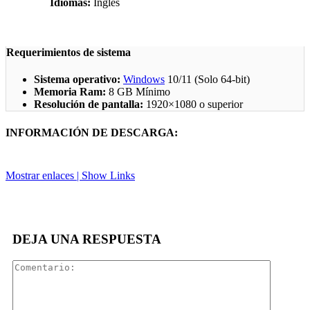
Idiomas:
Inglés
Requerimientos de sistema
Sistema operativo:
Windows
10/11 (Solo 64-bit)
Memoria Ram:
8 GB Mínimo
Resolución de pantalla:
1920×1080 o superior
INFORMACIÓN DE DESCARGA:
Mostrar enlaces | Show Links
Facebook
X
Pinterest
Linkedin
DEJA UNA RESPUESTA
Comentar