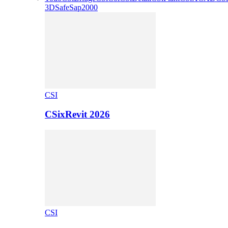
3D
Safe
Sap2000
CSI
CSixRevit 2026
CSI