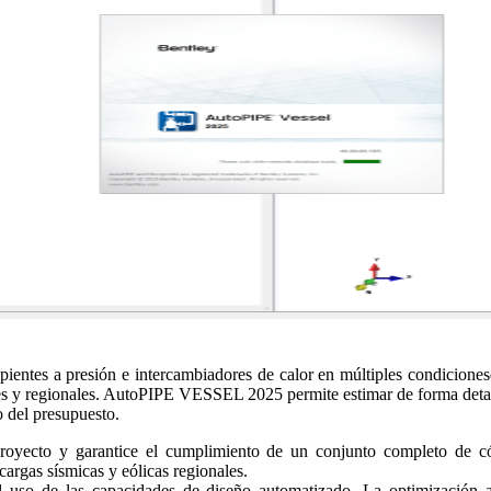
ntes a presión e intercambiadores de calor en múltiples condicionesde
es y regionales. AutoPIPE VESSEL 2025 permite estimar de forma detall
o del presupuesto.
royecto y garantice el cumplimiento de un conjunto completo de cód
argas sísmicas y eólicas regionales.
 uso de las capacidades de diseño automatizado. La optimización a