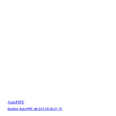
artir
Facebook
X
Pinterest
Linked
AutoPIPE
Bentley AutoPIPE v8i SS5 09.06.01.10