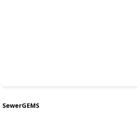
SewerGEMS
AutoPIPE
CivilStorm
ContextCapture Center
ContextCapture Center Edition