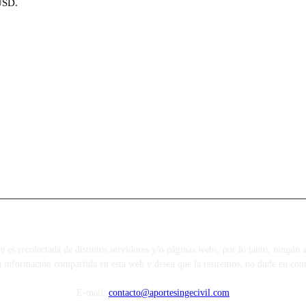
USD.
s recolectada de distintos servidores y/o páginas webs, por lo tanto, ningún ar
a información compartida en esta web y desea que la retiremos, no dude en cont
E-mail:
contacto@aportesingecivil.com