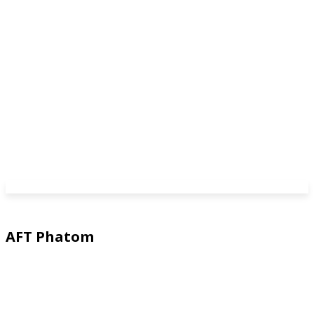
AFT Phatom
AFT Arrow
AFT Impulse
AFT xStream