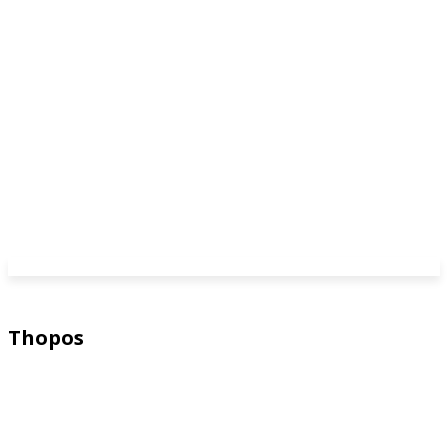
Thopos
3D Systems
3Dsurvey
ACI Services
Acme