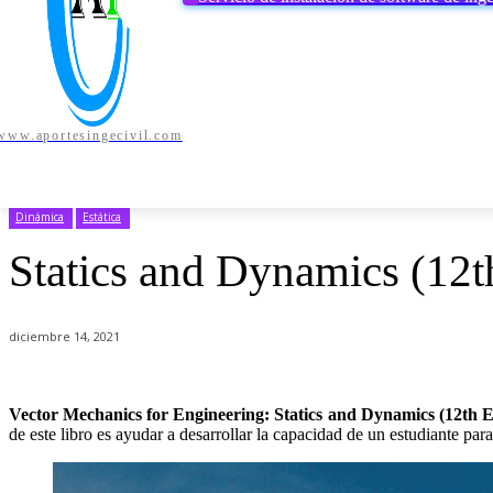
www.aportesingecivil.com
AUTODESK
BENTLEY
CSI
MIC
INICIO
Dinámica
Estática
Statics and Dynamics (12t
diciembre 14, 2021
Vector Mechanics for Engineering: Statics and Dynamics (12th
E
de este libro es ayudar a desarrollar la capacidad de un estudiante par