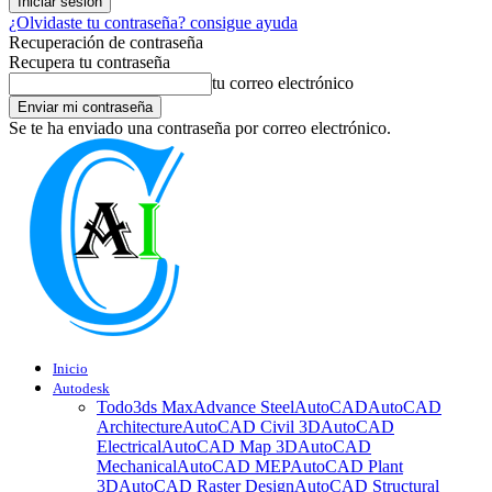
¿Olvidaste tu contraseña? consigue ayuda
Recuperación de contraseña
Recupera tu contraseña
tu correo electrónico
Se te ha enviado una contraseña por correo electrónico.
Inicio
Autodesk
Todo
3ds Max
Advance Steel
AutoCAD
AutoCAD
Architecture
AutoCAD Civil 3D
AutoCAD
Electrical
AutoCAD Map 3D
AutoCAD
Mechanical
AutoCAD MEP
AutoCAD Plant
3D
AutoCAD Raster Design
AutoCAD Structural