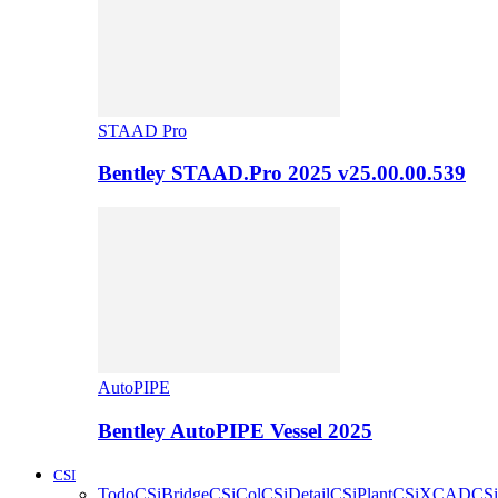
STAAD Pro
Bentley STAAD.Pro 2025 v25.00.00.539
AutoPIPE
Bentley AutoPIPE Vessel 2025
CSI
Todo
CSiBridge
CSiCol
CSiDetail
CSiPlant
CSiXCAD
CSi