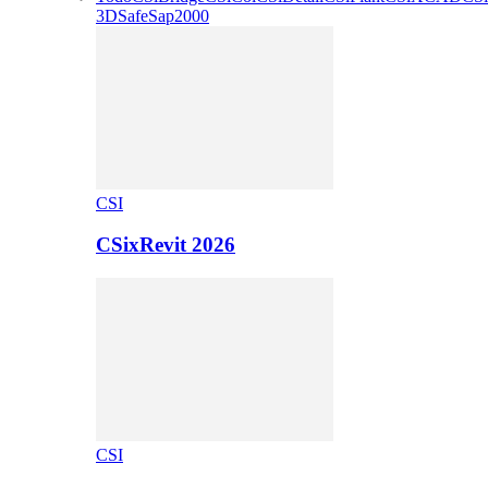
3D
Safe
Sap2000
CSI
CSixRevit 2026
CSI