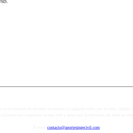
USD.
s recolectada de distintos servidores y/o páginas webs, por lo tanto, ningún ar
a información compartida en esta web y desea que la retiremos, no dude en cont
E-mail:
contacto@aportesingecivil.com