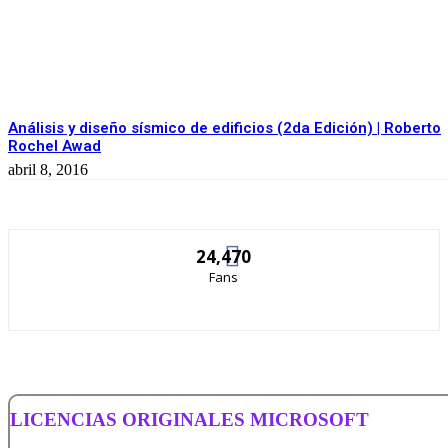
Análisis y diseño sísmico de edificios (2da Edición) | Roberto
Rochel Awad
abril 8, 2016
24,470
Fans
LICENCIAS ORIGINALES MICROSOFT