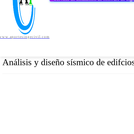
www.aportesingecivil.com
AUTODESK
BENTLEY
CSI
MIC
INICIO
Análisis y diseño sísmico de edifcio