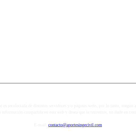
s recolectada de distintos servidores y/o páginas webs, por lo tanto, ningún ar
a información compartida en esta web y desea que la retiremos, no dude en cont
E-mail:
contacto@aportesingecivil.com