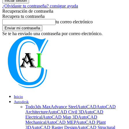
¿Olvidaste tu contraseña? consigue ayuda
Recuperación de contraseña
Recupera tu contraseña
tu correo electrónico
Se te ha enviado una contraseña por correo electrónico.
Inicio
Autodesk
Todo
3ds Max
Advance Steel
AutoCAD
AutoCAD
Architecture
AutoCAD Civil 3D
AutoCAD
Electrical
AutoCAD Map 3D
AutoCAD
Mechanical
AutoCAD MEP
AutoCAD Plant
3D
AutoCAD Raster Design
AutoCAD Structural