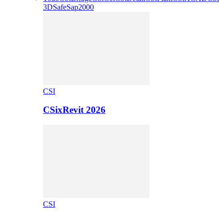
3D
Safe
Sap2000
CSI
CSixRevit 2026
CSI