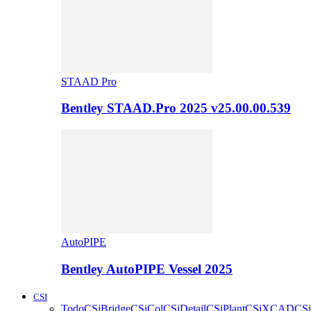
STAAD Pro
Bentley STAAD.Pro 2025 v25.00.00.539
AutoPIPE
Bentley AutoPIPE Vessel 2025
CSI
Todo
CSiBridge
CSiCol
CSiDetail
CSiPlant
CSiXCAD
CSi