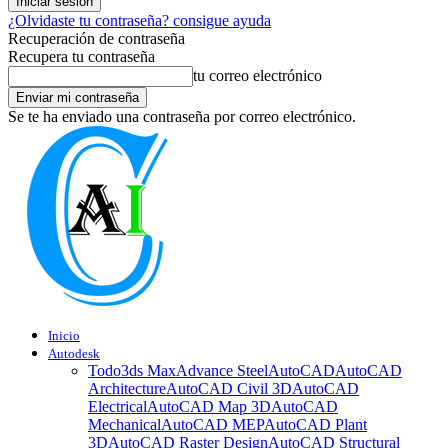
¿Olvidaste tu contraseña? consigue ayuda
Recuperación de contraseña
Recupera tu contraseña
tu correo electrónico
Se te ha enviado una contraseña por correo electrónico.
Inicio
Autodesk
Todo
3ds Max
Advance Steel
AutoCAD
AutoCAD
Architecture
AutoCAD Civil 3D
AutoCAD
Electrical
AutoCAD Map 3D
AutoCAD
Mechanical
AutoCAD MEP
AutoCAD Plant
3D
AutoCAD Raster Design
AutoCAD Structural