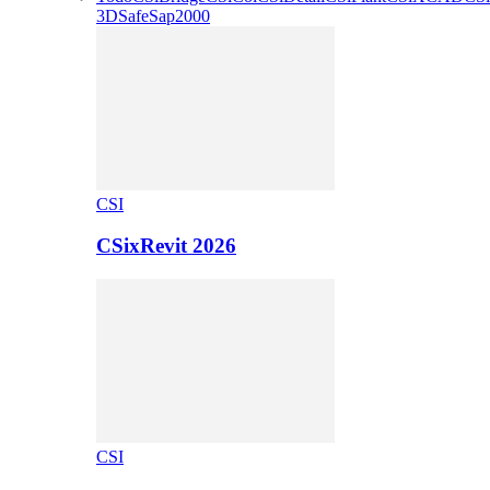
3D
Safe
Sap2000
CSI
CSixRevit 2026
CSI