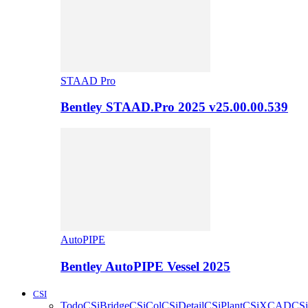
STAAD Pro
Bentley STAAD.Pro 2025 v25.00.00.539
AutoPIPE
Bentley AutoPIPE Vessel 2025
CSI
Todo
CSiBridge
CSiCol
CSiDetail
CSiPlant
CSiXCAD
CSi