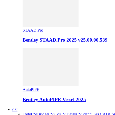
STAAD Pro
Bentley STAAD.Pro 2025 v25.00.00.539
AutoPIPE
Bentley AutoPIPE Vessel 2025
CSI
Todo
CSiBridge
CSiCol
CSiDetail
CSiPlant
CSiXCAD
CSi