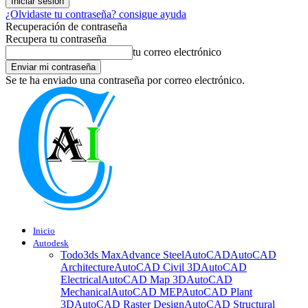
¿Olvidaste tu contraseña? consigue ayuda
Recuperación de contraseña
Recupera tu contraseña
tu correo electrónico
Se te ha enviado una contraseña por correo electrónico.
Inicio
Autodesk
Todo
3ds Max
Advance Steel
AutoCAD
AutoCAD
Architecture
AutoCAD Civil 3D
AutoCAD
Electrical
AutoCAD Map 3D
AutoCAD
Mechanical
AutoCAD MEP
AutoCAD Plant
3D
AutoCAD Raster Design
AutoCAD Structural