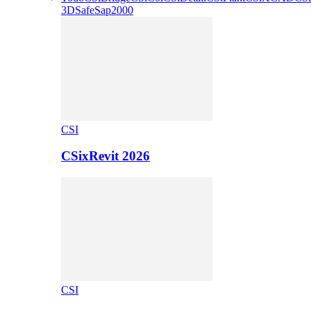
3D
Safe
Sap2000
CSI
CSixRevit 2026
CSI