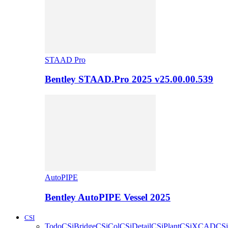
STAAD Pro
Bentley STAAD.Pro 2025 v25.00.00.539
AutoPIPE
Bentley AutoPIPE Vessel 2025
CSI
Todo
CSiBridge
CSiCol
CSiDetail
CSiPlant
CSiXCAD
CSi