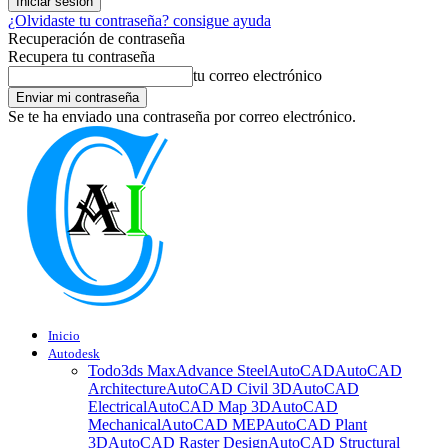
¿Olvidaste tu contraseña? consigue ayuda
Recuperación de contraseña
Recupera tu contraseña
tu correo electrónico
Se te ha enviado una contraseña por correo electrónico.
Inicio
Autodesk
Todo
3ds Max
Advance Steel
AutoCAD
AutoCAD
Architecture
AutoCAD Civil 3D
AutoCAD
Electrical
AutoCAD Map 3D
AutoCAD
Mechanical
AutoCAD MEP
AutoCAD Plant
3D
AutoCAD Raster Design
AutoCAD Structural