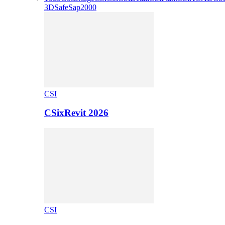
3D
Safe
Sap2000
CSI
CSixRevit 2026
CSI