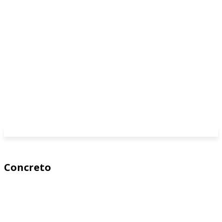
Concreto
Análisis Estructural
Caminos
Dinámica
Dinámica estructural