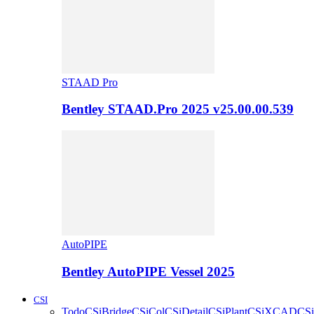
STAAD Pro
Bentley STAAD.Pro 2025 v25.00.00.539
AutoPIPE
Bentley AutoPIPE Vessel 2025
CSI
Todo
CSiBridge
CSiCol
CSiDetail
CSiPlant
CSiXCAD
CSi