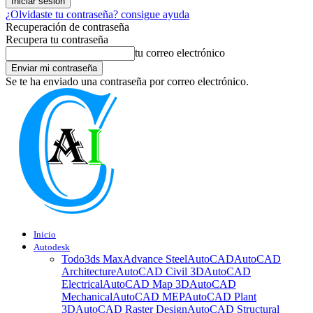
¿Olvidaste tu contraseña? consigue ayuda
Recuperación de contraseña
Recupera tu contraseña
tu correo electrónico
Se te ha enviado una contraseña por correo electrónico.
Inicio
Autodesk
Todo
3ds Max
Advance Steel
AutoCAD
AutoCAD
Architecture
AutoCAD Civil 3D
AutoCAD
Electrical
AutoCAD Map 3D
AutoCAD
Mechanical
AutoCAD MEP
AutoCAD Plant
3D
AutoCAD Raster Design
AutoCAD Structural