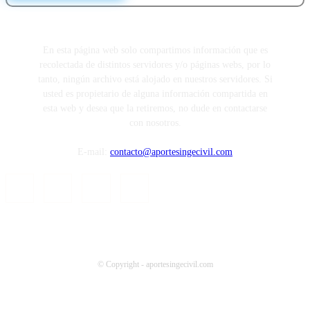
En esta página web solo compartimos información que es
recolectada de distintos servidores y/o páginas webs, por lo
tanto, ningún archivo está alojado en nuestros servidores. Si
usted es propietario de alguna información compartida en
esta web y desea que la retiremos, no dude en contactarse
con nosotros.
E-mail:
contacto@aportesingecivil.com
© Copyright - aportesingecivil.com