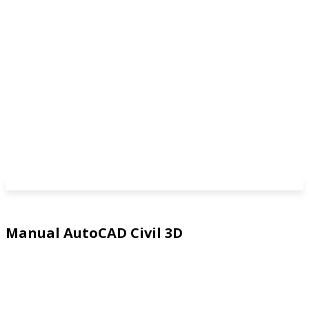
Manual AutoCAD Civil 3D
Manual de Carreteras
Manual Sap2000
Manual SolidWorks