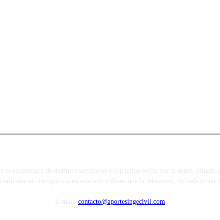
s recolectada de distintos servidores y/o páginas webs, por lo tanto, ningún ar
a información compartida en esta web y desea que la retiremos, no dude en cont
E-mail:
contacto@aportesingecivil.com