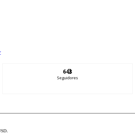
r
648
Seguidores
USD.