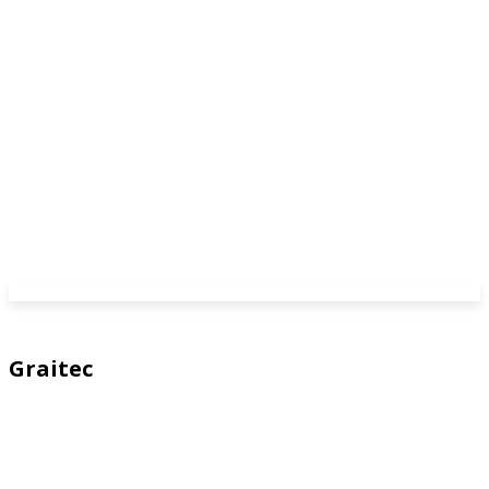
Graitec
Advance Design
Advance Suite
GEST
PowerPack for Autodesk