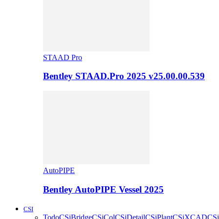
STAAD Pro
Bentley STAAD.Pro 2025 v25.00.00.539
AutoPIPE
Bentley AutoPIPE Vessel 2025
CSI
Todo
CSiBridge
CSiCol
CSiDetail
CSiPlant
CSiXCAD
CSi