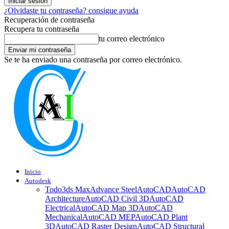
¿Olvidaste tu contraseña? consigue ayuda
Recuperación de contraseña
Recupera tu contraseña
tu correo electrónico
Se te ha enviado una contraseña por correo electrónico.
Inicio
Autodesk
Todo
3ds Max
Advance Steel
AutoCAD
AutoCAD
Architecture
AutoCAD Civil 3D
AutoCAD
Electrical
AutoCAD Map 3D
AutoCAD
Mechanical
AutoCAD MEP
AutoCAD Plant
3D
AutoCAD Raster Design
AutoCAD Structural