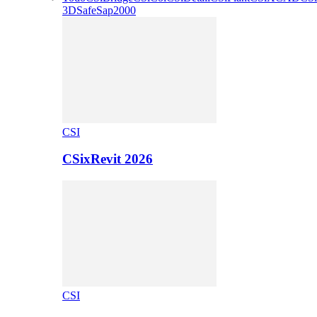
3D
Safe
Sap2000
CSI
CSixRevit 2026
CSI