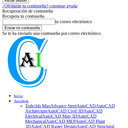
¿Olvidaste tu contraseña? consigue ayuda
Recuperación de contraseña
Recupera tu contraseña
tu correo electrónico
Se te ha enviado una contraseña por correo electrónico.
Inicio
Autodesk
Todo
3ds Max
Advance Steel
AutoCAD
AutoCAD
Architecture
AutoCAD Civil 3D
AutoCAD
Electrical
AutoCAD Map 3D
AutoCAD
Mechanical
AutoCAD MEP
AutoCAD Plant
3D
AutoCAD Raster Design
AutoCAD Structural