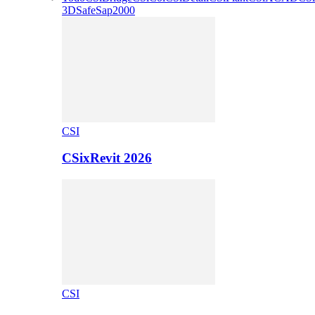
3D
Safe
Sap2000
CSI
CSixRevit 2026
CSI