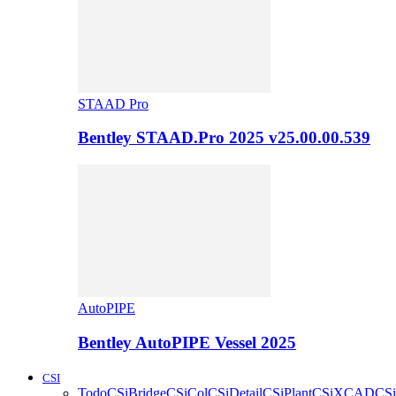
STAAD Pro
Bentley STAAD.Pro 2025 v25.00.00.539
AutoPIPE
Bentley AutoPIPE Vessel 2025
CSI
Todo
CSiBridge
CSiCol
CSiDetail
CSiPlant
CSiXCAD
CSi