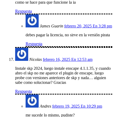
como se hace para que funcione la ia
Respuesta
James Guarin
febrero 20, 2025 En 3:28 pm
debes pagar la licencia, no sirve en la versión pirata
Respuesta
Nicolas
febrero 16, 2025 En 12:53 am
Instale skp 2024, luego instale enscape 4.1.1.35, y cuando
abro el skp no me aparece el plugin de enscape, luego
probe con versiones anteriores de skp y nada… alguien
sabe como solucionar? Gracias
Respuesta
Andres
febrero 19, 2025 En 10:29 pm
me sucede lo mismo, pudiste?