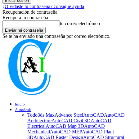
¿Olvidaste tu contraseña? consigue ayuda
Recuperación de contraseña
Recupera tu contraseña
tu correo electrónico
Se te ha enviado una contraseña por correo electrónico.
Inicio
Autodesk
Todo
3ds Max
Advance Steel
AutoCAD
AutoCAD
Architecture
AutoCAD Civil 3D
AutoCAD
Electrical
AutoCAD Map 3D
AutoCAD
Mechanical
AutoCAD MEP
AutoCAD Plant
3D
AutoCAD Raster Design
AutoCAD Structural