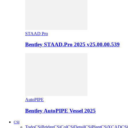
STAAD Pro
Bentley STAAD.Pro 2025 v25.00.00.539
AutoPIPE
Bentley AutoPIPE Vessel 2025
CSI
Todo
CSiBridge
CSiCol
CSiDetail
CSiPlant
CSiXCAD
CSi