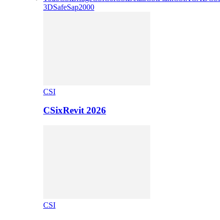
3D
Safe
Sap2000
CSI
CSixRevit 2026
CSI