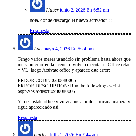
Huber
junio 2, 2026 En 6:52 pm
hola, donde descargo el nuevo activador ??
Respuesta
Luis
mayo 4, 2026 En 5:24 pm
Tengo varios meses usándolo sin problema hasta ahora que
me salió error en la licencia. Volví a ejecutar el Office retail
= VL, luego Activate office y aparece este error:
ERROR CODE: 0x80080005
ERROR DESCRIPTION: Run the following: cscript
ospp.vbs /ddescr:0x80080005
Ya desinstalé office y volví a instalar de la misma manera y
sigue apareciendo así
Respuesta
marlly
abril 21, 2026 En 7:44 am