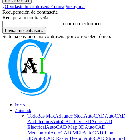
¿Olvidaste tu contraseña? consigue ayuda
Recuperación de contraseña
Recupera tu contraseña
tu correo electrónico
Se te ha enviado una contraseña por correo electrónico.
Inicio
Autodesk
Todo
3ds Max
Advance Steel
AutoCAD
AutoCAD
Architecture
AutoCAD Civil 3D
AutoCAD
Electrical
AutoCAD Map 3D
AutoCAD
Mechanical
AutoCAD MEP
AutoCAD Plant
3D
AutoCAD Raster Design
AutoCAD Structural