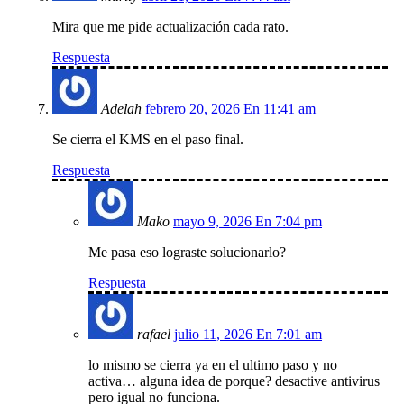
Mira que me pide actualización cada rato.
Respuesta
Adelah
febrero 20, 2026 En 11:41 am
Se cierra el KMS en el paso final.
Respuesta
Mako
mayo 9, 2026 En 7:04 pm
Me pasa eso lograste solucionarlo?
Respuesta
rafael
julio 11, 2026 En 7:01 am
lo mismo se cierra ya en el ultimo paso y no
activa… alguna idea de porque? desactive antivirus
pero igual no funciona.