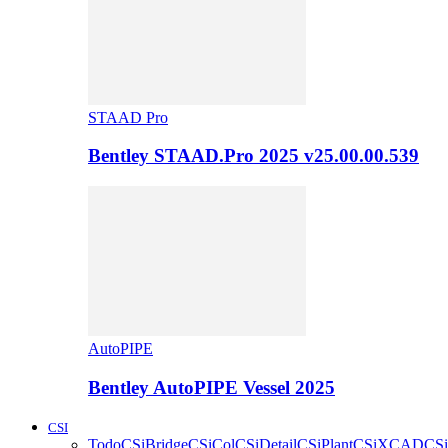
STAAD Pro
Bentley STAAD.Pro 2025 v25.00.00.539
AutoPIPE
Bentley AutoPIPE Vessel 2025
CSI
Todo
CSiBridge
CSiCol
CSiDetail
CSiPlant
CSiXCAD
CSi