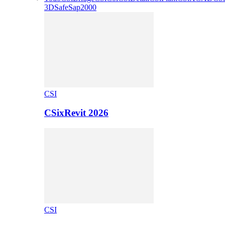
3D
Safe
Sap2000
CSI
CSixRevit 2026
CSI