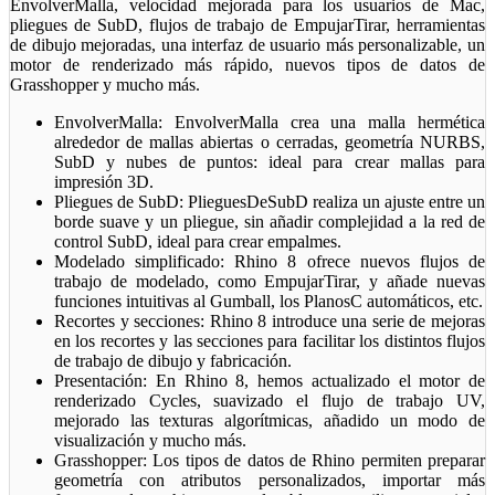
EnvolverMalla, velocidad mejorada para los usuarios de Mac,
pliegues de SubD, flujos de trabajo de EmpujarTirar, herramientas
de dibujo mejoradas, una interfaz de usuario más personalizable, un
motor de renderizado más rápido, nuevos tipos de datos de
Grasshopper y mucho más.
EnvolverMalla: EnvolverMalla crea una malla hermética
alrededor de mallas abiertas o cerradas, geometría NURBS,
SubD y nubes de puntos: ideal para crear mallas para
impresión 3D.
Pliegues de SubD: PlieguesDeSubD realiza un ajuste entre un
borde suave y un pliegue, sin añadir complejidad a la red de
control SubD, ideal para crear empalmes.
Modelado simplificado: Rhino 8 ofrece nuevos flujos de
trabajo de modelado, como EmpujarTirar, y añade nuevas
funciones intuitivas al Gumball, los PlanosC automáticos, etc.
Recortes y secciones: Rhino 8 introduce una serie de mejoras
en los recortes y las secciones para facilitar los distintos flujos
de trabajo de dibujo y fabricación.
Presentación: En Rhino 8, hemos actualizado el motor de
renderizado Cycles, suavizado el flujo de trabajo UV,
mejorado las texturas algorítmicas, añadido un modo de
visualización y mucho más.
Grasshopper: Los tipos de datos de Rhino permiten preparar
geometría con atributos personalizados, importar más