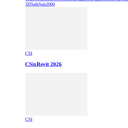
3D
Safe
Sap2000
CSI
CSixRevit 2026
CSI