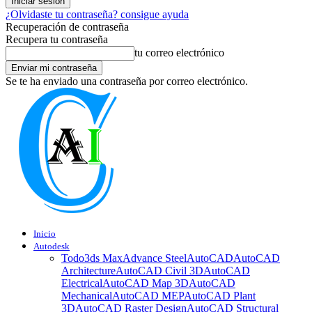
¿Olvidaste tu contraseña? consigue ayuda
Recuperación de contraseña
Recupera tu contraseña
tu correo electrónico
Se te ha enviado una contraseña por correo electrónico.
Inicio
Autodesk
Todo
3ds Max
Advance Steel
AutoCAD
AutoCAD
Architecture
AutoCAD Civil 3D
AutoCAD
Electrical
AutoCAD Map 3D
AutoCAD
Mechanical
AutoCAD MEP
AutoCAD Plant
3D
AutoCAD Raster Design
AutoCAD Structural