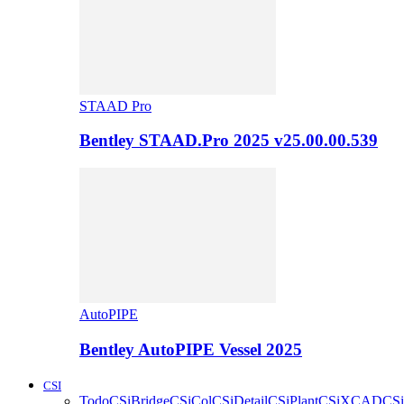
STAAD Pro
Bentley STAAD.Pro 2025 v25.00.00.539
AutoPIPE
Bentley AutoPIPE Vessel 2025
CSI
Todo
CSiBridge
CSiCol
CSiDetail
CSiPlant
CSiXCAD
CSi