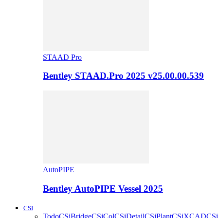
STAAD Pro
Bentley STAAD.Pro 2025 v25.00.00.539
AutoPIPE
Bentley AutoPIPE Vessel 2025
CSI
Todo
CSiBridge
CSiCol
CSiDetail
CSiPlant
CSiXCAD
CSi