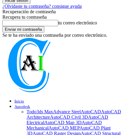
¿Olvidaste tu contraseña? consigue ayuda
Recuperación de contraseña
Recupera tu contraseña
tu correo electrónico
Se te ha enviado una contraseña por correo electrónico.
Inicio
Autodesk
Todo
3ds Max
Advance Steel
AutoCAD
AutoCAD
Architecture
AutoCAD Civil 3D
AutoCAD
Electrical
AutoCAD Map 3D
AutoCAD
Mechanical
AutoCAD MEP
AutoCAD Plant
3D
AutoCAD Raster Design
AutoCAD Structural