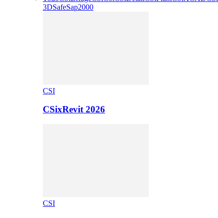
3D
Safe
Sap2000
CSI
CSixRevit 2026
CSI