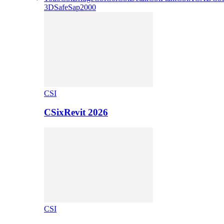
3D
Safe
Sap2000
CSI
CSixRevit 2026
CSI