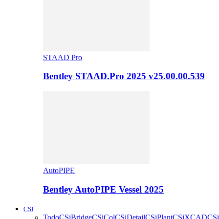
STAAD Pro
Bentley STAAD.Pro 2025 v25.00.00.539
AutoPIPE
Bentley AutoPIPE Vessel 2025
CSI
Todo
CSiBridge
CSiCol
CSiDetail
CSiPlant
CSiXCAD
CSi