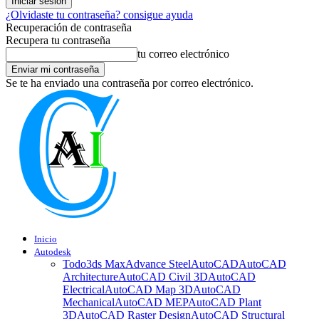
¿Olvidaste tu contraseña? consigue ayuda
Recuperación de contraseña
Recupera tu contraseña
tu correo electrónico
Se te ha enviado una contraseña por correo electrónico.
Inicio
Autodesk
Todo
3ds Max
Advance Steel
AutoCAD
AutoCAD
Architecture
AutoCAD Civil 3D
AutoCAD
Electrical
AutoCAD Map 3D
AutoCAD
Mechanical
AutoCAD MEP
AutoCAD Plant
3D
AutoCAD Raster Design
AutoCAD Structural