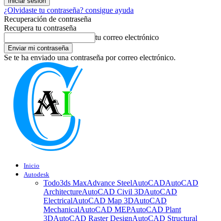
¿Olvidaste tu contraseña? consigue ayuda
Recuperación de contraseña
Recupera tu contraseña
tu correo electrónico
Se te ha enviado una contraseña por correo electrónico.
Inicio
Autodesk
Todo
3ds Max
Advance Steel
AutoCAD
AutoCAD
Architecture
AutoCAD Civil 3D
AutoCAD
Electrical
AutoCAD Map 3D
AutoCAD
Mechanical
AutoCAD MEP
AutoCAD Plant
3D
AutoCAD Raster Design
AutoCAD Structural