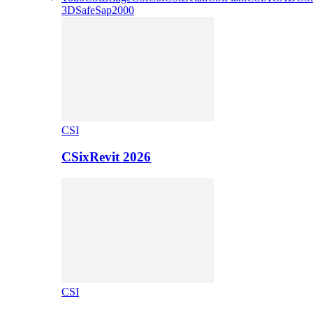
3D
Safe
Sap2000
CSI
CSixRevit 2026
CSI