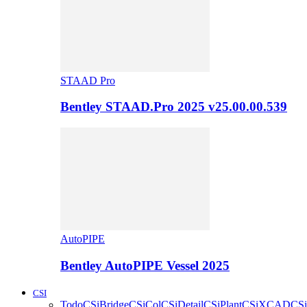
STAAD Pro
Bentley STAAD.Pro 2025 v25.00.00.539
AutoPIPE
Bentley AutoPIPE Vessel 2025
CSI
Todo
CSiBridge
CSiCol
CSiDetail
CSiPlant
CSiXCAD
CSi