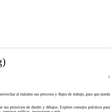
MAS
CONTACTO
g)
9
provechar al máximo sus procesos y flujos de trabajo, para que pueda
r sus proyectos de diseño y dibujos. Explore consejos prácticos para
as, ventanas gráficas, anotaciones y más.