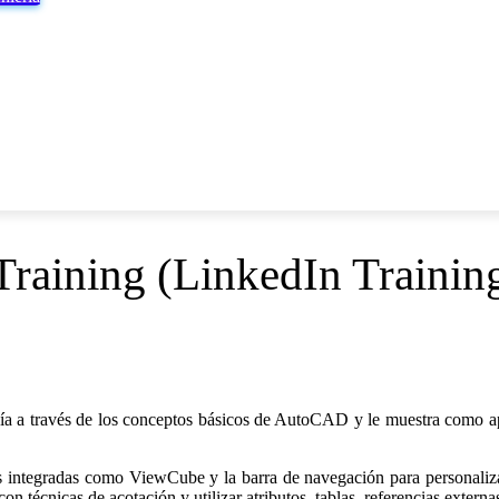
ROSOFT
TUTORIALES
LIBROS
NORMAS ING. CIVIL
raining (LinkedIn Trainin
 guía a través de los conceptos básicos de AutoCAD y le muestra como a
s integradas como ViewCube y la barra de navegación para personaliza
on técnicas de acotación y utilizar atributos, tablas, referencias extern