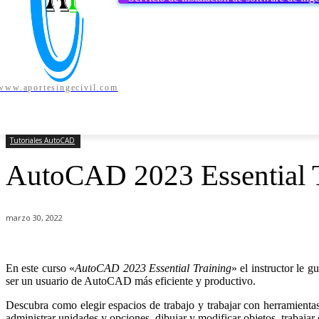
www.aportesingecivil.com
AUTODESK
BENTLEY
CSI
MIC
INICIO
Tutoriales AutoCAD
AutoCAD 2023 Essential T
marzo 30, 2022
En este curso «
AutoCAD 2023 Essential Training
» el instructor le
ser un usuario de AutoCAD más eficiente y productivo.
Descubra como elegir espacios de trabajo y trabajar con herramienta
administrar unidades y opciones, dibujar y modificar objetos, trabajar c