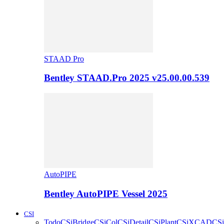
STAAD Pro
Bentley STAAD.Pro 2025 v25.00.00.539
AutoPIPE
Bentley AutoPIPE Vessel 2025
CSI
Todo
CSiBridge
CSiCol
CSiDetail
CSiPlant
CSiXCAD
CSi