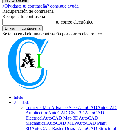
¿Olvidaste tu contraseña? consigue ayuda
Recuperación de contraseña
Recupera tu contraseña
tu correo electrónico
Se te ha enviado una contraseña por correo electrónico.
Inicio
Autodesk
Todo
3ds Max
Advance Steel
AutoCAD
AutoCAD
Architecture
AutoCAD Civil 3D
AutoCAD
Electrical
AutoCAD Map 3D
AutoCAD
Mechanical
AutoCAD MEP
AutoCAD Plant
3D
AutoCAD Raster Design
AutoCAD Structural