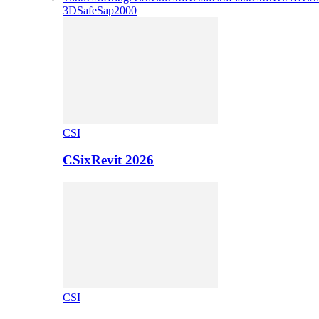
3D
Safe
Sap2000
CSI
CSixRevit 2026
CSI