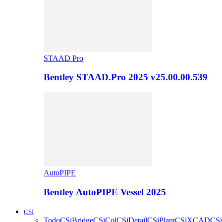
STAAD Pro
Bentley STAAD.Pro 2025 v25.00.00.539
AutoPIPE
Bentley AutoPIPE Vessel 2025
CSI
Todo
CSiBridge
CSiCol
CSiDetail
CSiPlant
CSiXCAD
CSi