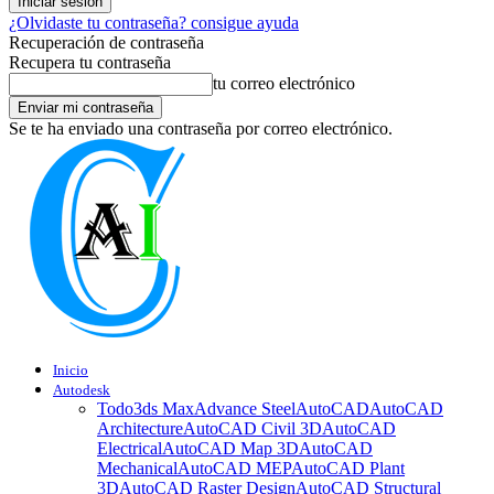
¿Olvidaste tu contraseña? consigue ayuda
Recuperación de contraseña
Recupera tu contraseña
tu correo electrónico
Se te ha enviado una contraseña por correo electrónico.
Inicio
Autodesk
Todo
3ds Max
Advance Steel
AutoCAD
AutoCAD
Architecture
AutoCAD Civil 3D
AutoCAD
Electrical
AutoCAD Map 3D
AutoCAD
Mechanical
AutoCAD MEP
AutoCAD Plant
3D
AutoCAD Raster Design
AutoCAD Structural