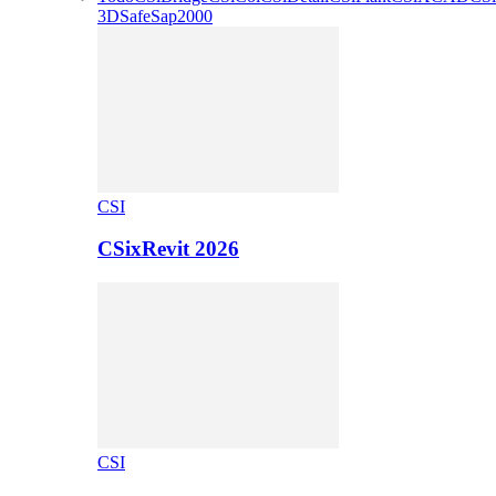
3D
Safe
Sap2000
CSI
CSixRevit 2026
CSI