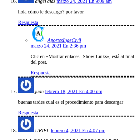
angel diaz
marzo 24, 2021 En 9:09 am
hola cómo le descargo? por favor
Respuesta
AportesIngeCivil
marzo 24, 2021 En 2:36 pm
Clic en «Mostrar enlaces | Show Links», está al final
del post.
Respuesta
juan
febrero 18, 2021 En 4:00 pm
buenas tardes cual es el procedimiento para descargar
Respuesta
URIEL
febrero 4, 2021 En 4:07 pm