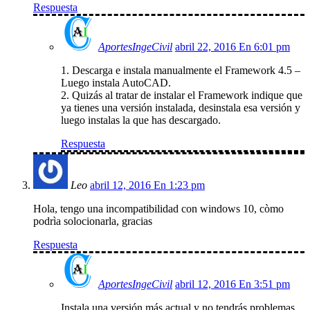
Respuesta
AportesIngeCivil
abril 22, 2016 En 6:01 pm
1. Descarga e instala manualmente el Framework 4.5 –
Luego instala AutoCAD.
2. Quizás al tratar de instalar el Framework indique que
ya tienes una versión instalada, desinstala esa versión y
luego instalas la que has descargado.
Respuesta
Leo
abril 12, 2016 En 1:23 pm
Hola, tengo una incompatibilidad con windows 10, còmo
podrìa solocionarla, gracias
Respuesta
AportesIngeCivil
abril 12, 2016 En 3:51 pm
Instala una versión más actual y no tendrás problemas