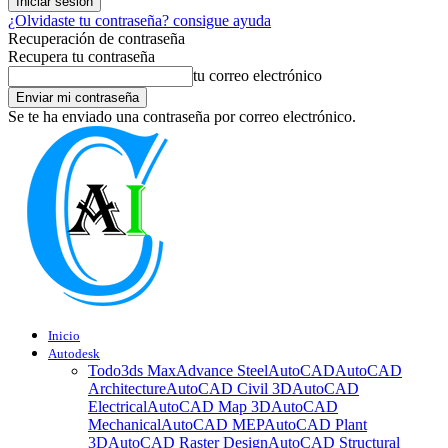
¿Olvidaste tu contraseña? consigue ayuda
Recuperación de contraseña
Recupera tu contraseña
tu correo electrónico
Se te ha enviado una contraseña por correo electrónico.
Inicio
Autodesk
Todo
3ds Max
Advance Steel
AutoCAD
AutoCAD
Architecture
AutoCAD Civil 3D
AutoCAD
Electrical
AutoCAD Map 3D
AutoCAD
Mechanical
AutoCAD MEP
AutoCAD Plant
3D
AutoCAD Raster Design
AutoCAD Structural