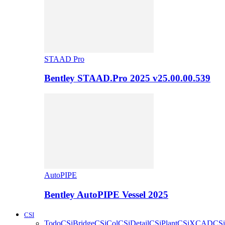
STAAD Pro
Bentley STAAD.Pro 2025 v25.00.00.539
AutoPIPE
Bentley AutoPIPE Vessel 2025
CSI
Todo
CSiBridge
CSiCol
CSiDetail
CSiPlant
CSiXCAD
CSi