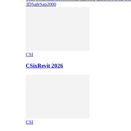
3D
Safe
Sap2000
CSI
CSixRevit 2026
CSI