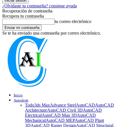
¿Olvidaste tu contraseña? consigue ayuda
Recuperación de contraseña
Recupera tu contraseña
tu correo electrónico
Se te ha enviado una contraseña por correo electrónico.
Inicio
Autodesk
Todo
3ds Max
Advance Steel
AutoCAD
AutoCAD
Architecture
AutoCAD Civil 3D
AutoCAD
Electrical
AutoCAD Map 3D
AutoCAD
Mechanical
AutoCAD MEP
AutoCAD Plant
3D
AutoCAD Raster Design
AutoCAD Structural