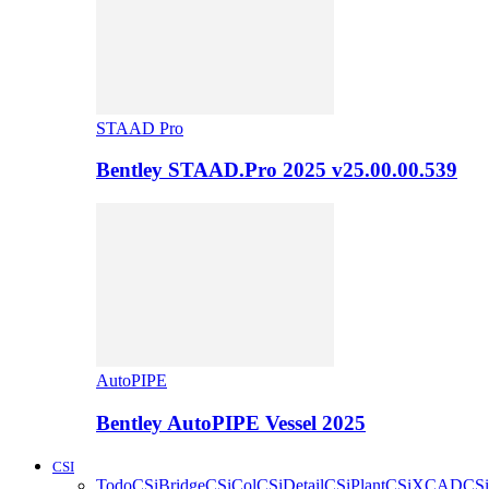
STAAD Pro
Bentley STAAD.Pro 2025 v25.00.00.539
AutoPIPE
Bentley AutoPIPE Vessel 2025
CSI
Todo
CSiBridge
CSiCol
CSiDetail
CSiPlant
CSiXCAD
CSi