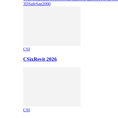
3D
Safe
Sap2000
CSI
CSixRevit 2026
CSI