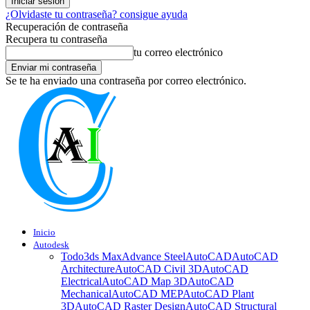
¿Olvidaste tu contraseña? consigue ayuda
Recuperación de contraseña
Recupera tu contraseña
tu correo electrónico
Se te ha enviado una contraseña por correo electrónico.
Inicio
Autodesk
Todo
3ds Max
Advance Steel
AutoCAD
AutoCAD
Architecture
AutoCAD Civil 3D
AutoCAD
Electrical
AutoCAD Map 3D
AutoCAD
Mechanical
AutoCAD MEP
AutoCAD Plant
3D
AutoCAD Raster Design
AutoCAD Structural