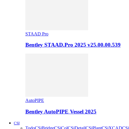
STAAD Pro
Bentley STAAD.Pro 2025 v25.00.00.539
AutoPIPE
Bentley AutoPIPE Vessel 2025
CSI
Todo
CSiBridge
CSiCol
CSiDetail
CSiPlant
CSiXCAD
CSi