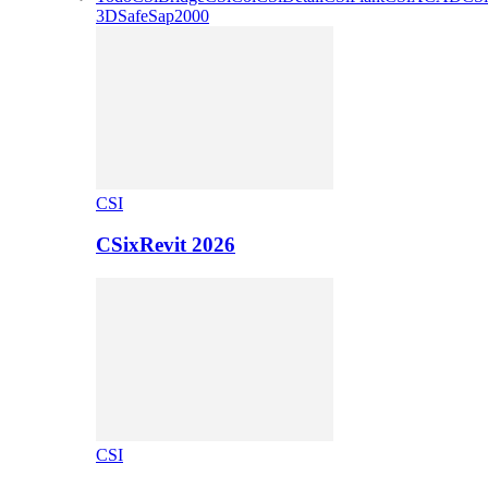
3D
Safe
Sap2000
CSI
CSixRevit 2026
CSI