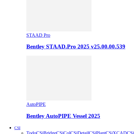
STAAD Pro
Bentley STAAD.Pro 2025 v25.00.00.539
AutoPIPE
Bentley AutoPIPE Vessel 2025
CSI
Todo
CSiBridge
CSiCol
CSiDetail
CSiPlant
CSiXCAD
CSi