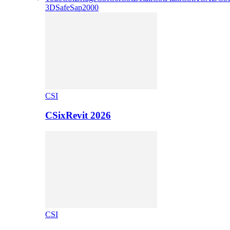
3D
Safe
Sap2000
CSI
CSixRevit 2026
CSI