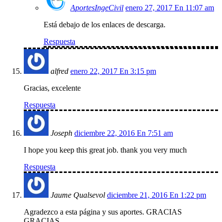
AportesIngeCivil
enero 27, 2017 En 11:07 am
Está debajo de los enlaces de descarga.
Respuesta
alfred
enero 22, 2017 En 3:15 pm
Gracias, excelente
Respuesta
Joseph
diciembre 22, 2016 En 7:51 am
I hope you keep this great job. thank you very much
Respuesta
Jaume Qualsevol
diciembre 21, 2016 En 1:22 pm
Agradezco a esta página y sus aportes. GRACIAS
GRACIAS.