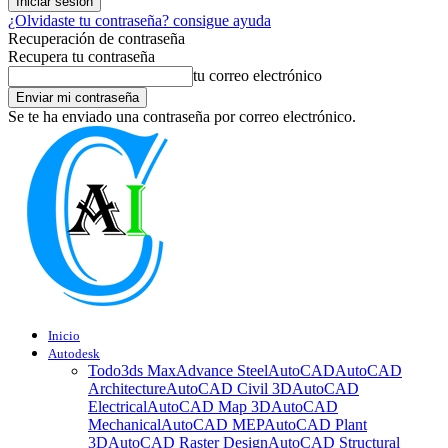
¿Olvidaste tu contraseña? consigue ayuda
Recuperación de contraseña
Recupera tu contraseña
tu correo electrónico
Se te ha enviado una contraseña por correo electrónico.
Inicio
Autodesk
Todo
3ds Max
Advance Steel
AutoCAD
AutoCAD
Architecture
AutoCAD Civil 3D
AutoCAD
Electrical
AutoCAD Map 3D
AutoCAD
Mechanical
AutoCAD MEP
AutoCAD Plant
3D
AutoCAD Raster Design
AutoCAD Structural