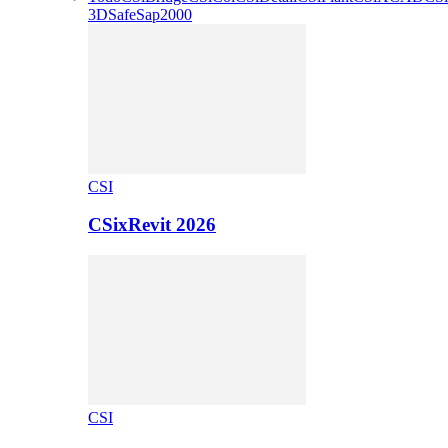
3D
Safe
Sap2000
CSI
CSixRevit 2026
CSI