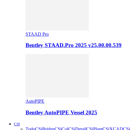
STAAD Pro
Bentley STAAD.Pro 2025 v25.00.00.539
AutoPIPE
Bentley AutoPIPE Vessel 2025
CSI
Todo
CSiBridge
CSiCol
CSiDetail
CSiPlant
CSiXCAD
CSi