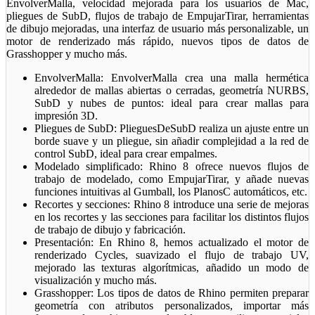
EnvolverMalla, velocidad mejorada para los usuarios de Mac,
pliegues de SubD, flujos de trabajo de EmpujarTirar, herramientas
de dibujo mejoradas, una interfaz de usuario más personalizable, un
motor de renderizado más rápido, nuevos tipos de datos de
Grasshopper y mucho más.
EnvolverMalla: EnvolverMalla crea una malla hermética
alrededor de mallas abiertas o cerradas, geometría NURBS,
SubD y nubes de puntos: ideal para crear mallas para
impresión 3D.
Pliegues de SubD: PlieguesDeSubD realiza un ajuste entre un
borde suave y un pliegue, sin añadir complejidad a la red de
control SubD, ideal para crear empalmes.
Modelado simplificado: Rhino 8 ofrece nuevos flujos de
trabajo de modelado, como EmpujarTirar, y añade nuevas
funciones intuitivas al Gumball, los PlanosC automáticos, etc.
Recortes y secciones: Rhino 8 introduce una serie de mejoras
en los recortes y las secciones para facilitar los distintos flujos
de trabajo de dibujo y fabricación.
Presentación: En Rhino 8, hemos actualizado el motor de
renderizado Cycles, suavizado el flujo de trabajo UV,
mejorado las texturas algorítmicas, añadido un modo de
visualización y mucho más.
Grasshopper: Los tipos de datos de Rhino permiten preparar
geometría con atributos personalizados, importar más