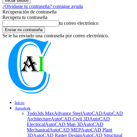
¿Olvidaste tu contraseña? consigue ayuda
Recuperación de contraseña
Recupera tu contraseña
tu correo electrónico
Se te ha enviado una contraseña por correo electrónico.
Inicio
Autodesk
Todo
3ds Max
Advance Steel
AutoCAD
AutoCAD
Architecture
AutoCAD Civil 3D
AutoCAD
Electrical
AutoCAD Map 3D
AutoCAD
Mechanical
AutoCAD MEP
AutoCAD Plant
3D
AutoCAD Raster Design
AutoCAD Structural