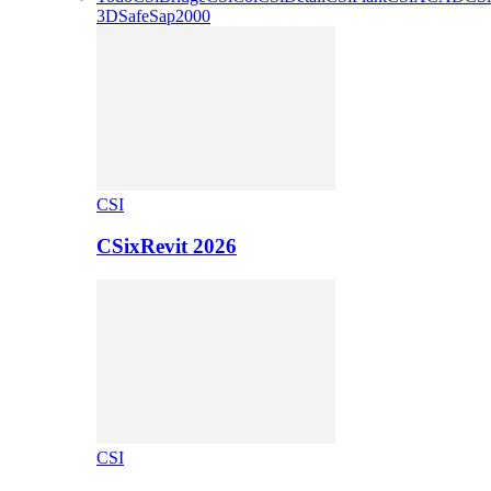
3D
Safe
Sap2000
CSI
CSixRevit 2026
CSI