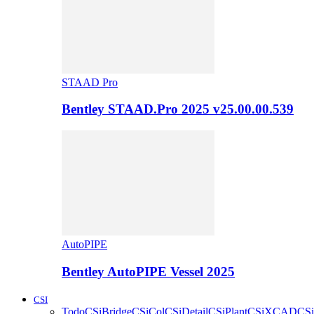
STAAD Pro
Bentley STAAD.Pro 2025 v25.00.00.539
AutoPIPE
Bentley AutoPIPE Vessel 2025
CSI
Todo
CSiBridge
CSiCol
CSiDetail
CSiPlant
CSiXCAD
CSi