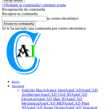
¿Olvidaste tu contraseña? consigue ayuda
Recuperación de contraseña
Recupera tu contraseña
tu correo electrónico
Se te ha enviado una contraseña por correo electrónico.
Inicio
Autodesk
Todo
3ds Max
Advance Steel
AutoCAD
AutoCAD
Architecture
AutoCAD Civil 3D
AutoCAD
Electrical
AutoCAD Map 3D
AutoCAD
Mechanical
AutoCAD MEP
AutoCAD Plant
3D
AutoCAD Raster Design
AutoCAD Structural