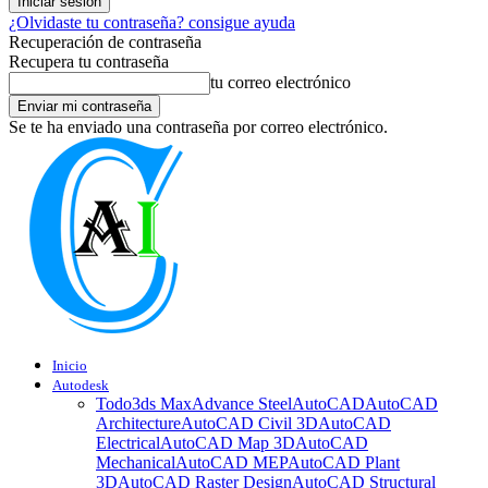
¿Olvidaste tu contraseña? consigue ayuda
Recuperación de contraseña
Recupera tu contraseña
tu correo electrónico
Se te ha enviado una contraseña por correo electrónico.
Inicio
Autodesk
Todo
3ds Max
Advance Steel
AutoCAD
AutoCAD
Architecture
AutoCAD Civil 3D
AutoCAD
Electrical
AutoCAD Map 3D
AutoCAD
Mechanical
AutoCAD MEP
AutoCAD Plant
3D
AutoCAD Raster Design
AutoCAD Structural