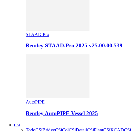
STAAD Pro
Bentley STAAD.Pro 2025 v25.00.00.539
AutoPIPE
Bentley AutoPIPE Vessel 2025
CSI
Todo
CSiBridge
CSiCol
CSiDetail
CSiPlant
CSiXCAD
CSi