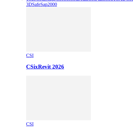
3D
Safe
Sap2000
CSI
CSixRevit 2026
CSI